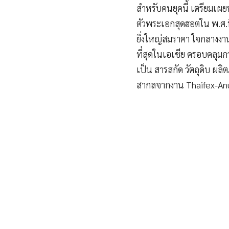
สำหรับคนยุคนี้ เตรียมเผย
ตัวพระเอกสุดฮอตใน พ.ศ.น
ยิ่งใหญ่สมราคา ใจกลางงา
ที่สุดในเอเชีย ครอบคลุมก
เป็น สารสกัด วัตถุดิบ ผ
สากลจากงาน Thaifex-An