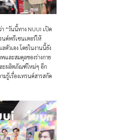
่า “วันนี้ทาง NUUI เปิด
รนด์พรีเซนเตอร์ให้
ลตัวเอง โดยในงานนี้ยัง
ภาพและสมดุลของร่างกาย
ละผลิตภัณฑ์ใหม่ๆ อีก
รู้เรื่องเทรนด์สารสกัด