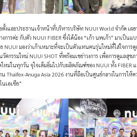
้ก่อตั้งและประธานเจ้าหน้าที่บริหารบริษัท NUUI World จำกัด เผยว
างการค่ะ กับตัว NUUI FIBER ซึ่งได้น้อง “เก้า นพเก้า” มาเป็นแบ
 NUUI มองว่าเก้าเหมาะที่จะเป็นตัวแทนคนรุ่นใหม่ที่ใส่ใจการดูแ
นวัตกรรมใหม่ NUUI SHOT ที่พร้อมเขย่าวงการ เพื่อการดูแลสุข
ใหม่ในทุกวัน จุใจเต็มอิ่มไปกับผลิตภัณฑ์ของ NUUI ทั้ง FIBER แ
Thaifex-Anuga Asia 2026 งานที่ถือเป็นศูนย์กลางในการให้ความ
ในเอเชีย”