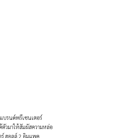
ัวแบรนด์พรีเซนเตอร์
้ตัวมาให้สัมผัสความหล่อ
ร์ ฮอลล์ 2 อิมแพค