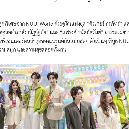
ส์สุดพิเศษจาก NUUI World ด้วยคู่จิ้นแห่งยุค “ติวเตอร์ กรภัทร์”
สุดคูลอย่าง “ดัง ณัฎฐ์ฐชัย” และ “แฟรงค์ ธนัตถ์ศรันย์” มาร่วมเผ
รีเซนเตอร์คนล่าสุดของแบรนด์กันแบบสดๆ ตัวเป็นๆ ที่บูธ NUUI
งความสนุก และความสุขตลอดทั้งงาน