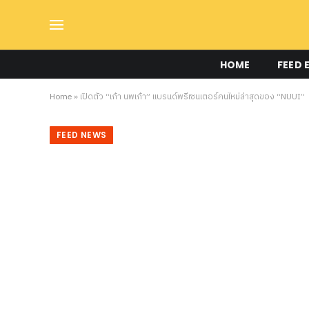
HOME
FEED 
Home
»
เปิดตัว “เก้า นพเก้า” แบรนด์พรีเซนเตอร์คนใหม่ล่าสุดของ “NUUI”
FEED NEWS