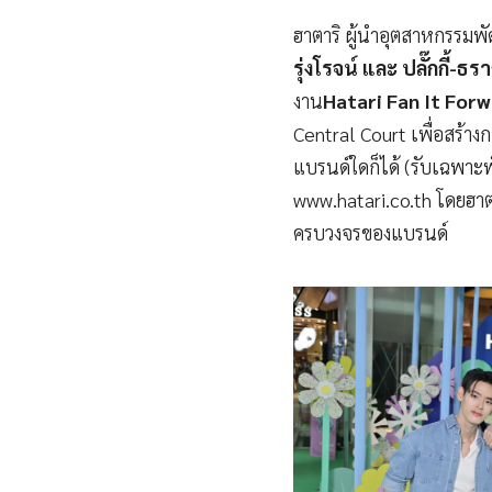
ฮาตาริ ผู้นำอุตสาหกรร
รุ่งโรจน์ และ ปลั๊กกี้-
งาน
Hatari Fan It For
Central Court เพื่อสร้าง
แบรนด์ใดก็ได้ (รับเฉพาะพ
www.hatari.co.th โดยฮาตา
ครบวงจรของแบรนด์