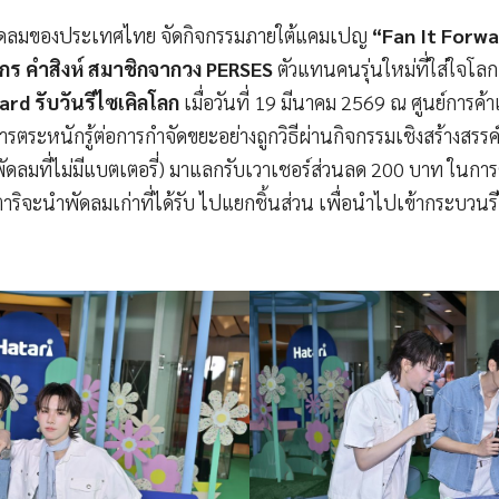
มพัดลมของประเทศไทย จัดกิจกรรมภายใต้แคมเปญ
“Fan It Forwa
ธรากร คำสิงห์ สมาชิกจากวง PERSES
ตัวแทนคนรุ่นใหม่ที่ใส่ใจโลก
ward
รับวันรีไซเคิลโลก
เมื่อวันที่ 19 มีนาคม 2569 ณ ศูนย์การค้า
การตระหนักรู้ต่อการกำจัดขยะอย่างถูกวิธีผ่านกิจกรรมเชิงสร้างสรร
ัดลมที่ไม่มีแบตเตอรี่) มาแลกรับเวาเชอร์ส่วนลด 200 บาท ในการซ
ริจะนำพัดลมเก่าที่ได้รับ ไปแยกชิ้นส่วน เพื่อนำไปเข้ากระบวนร