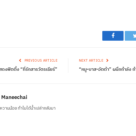
Facebook
PREVIOUS ARTICLE
NEXT ARTICLE
ดงฟิตติ้ง “ที่รักสารวัตรเธียร์”
“หมู-บาส-อัตต้า” ผนึกกำลัง ก
 Maneechai
วหวานน้อย ทำไมได้น้ำเปล่ากลับมา