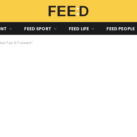
ENT
FEED SPORT
FEED LIFE
FEED PEOPLE
tari Fan It Forward”