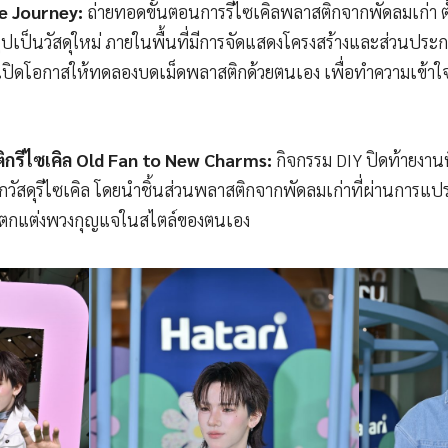
le Journey:
ถ่ายทอดขั้นตอนการรีไซเคิลพลาสติกจากพัดลมเก่า ตั
ป็นวัสดุใหม่ ภายในพื้นที่มีการจัดแสดงโครงสร้างและส่วนประก
อมเปิดโอกาสให้ทดลองบดเม็ดพลาสติกด้วยตนเอง เพื่อทำความเข้า
ิกรีไซเคิล Old Fan to New Charms:
กิจกรรม DIY ปิดท้ายงานท
กวัสดุรีไซเคิล โดยนำชิ้นส่วนพลาสติกจากพัดลมเก่าที่ผ่านการแ
บตกแต่งพวงกุญแจในสไตล์ของตนเอง