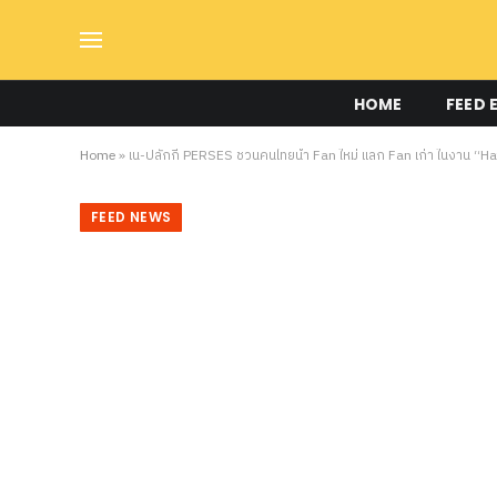
HOME
FEED 
Home
»
เน-ปลั๊กกี้ PERSES ชวนคนไทยนำ Fan ใหม่ แลก Fan เก่า ในงาน “Ha
FEED NEWS