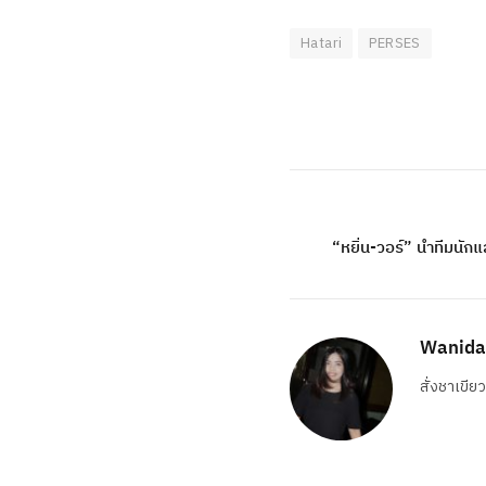
Hatari
PERSES
“หยิ่น-วอร์” นำทีมนักแส
Wanida
สั่งชาเขีย