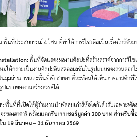
้นที่ประสบการณ์ 4 โซน ที่ทำให้การรีไซเคิลเป็นเรื่องใกล้ตัวมากย
nstallation:
พื้นที่จัดแสดงผลงานศิลปะที่สร้างสรรค์จากการรีไ
หม่ให้กลายเป็นงานศิลปะอินสตอลเลชันในรูปแบบของสวนดอกไม้ข
มุมถ่ายภาพและพื้นที่พักสายตา ที่สะท้อนให้เห็นว่าพลาสติกที่ใ
รูปแบบของงานสร้างสรรค์ได้
’:
พื้นที่ที่เปิดให้ผู้ร่วมงานนำพัดลมเก่ายี่ห้อใดก็ได้ (รับเฉพาะพัดลม
จรของฮาตาริ พร้อม
แลกรับเวาเชอร์มูลค่า
200 บาท สำหรับซื้
ใน 19 มีนาคม – 31 ธันวาคม 2569