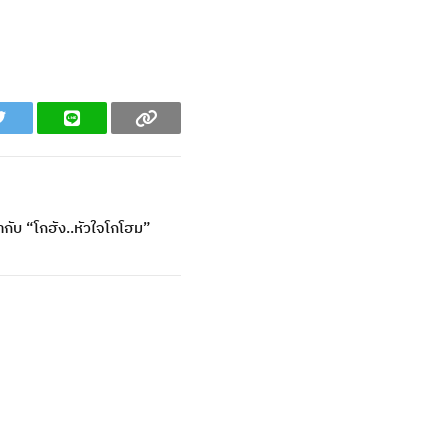
Twitter
Line
Copy
ำกับ “โกฮัง..หัวใจโกโฮม”