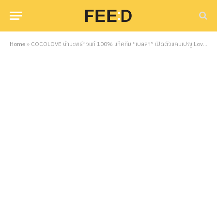
Home
»
COCOLOVE น้ำมะพร้าวแท้ 100% แท็คทีม “เบลล่า” เปิดตัวแคมเปญ Love yourself, Drink for your health #3