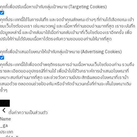
คุกกี้เพื่อปรับเนื้อหาเข้ากับกลุ่มเป้าหมาย (Targeting Cookies)
คุกกี้ประเภทนี้ใช้ในการบันทึก และจดจำคุณลักษณะต่างๆ ที่ท่านได้เลือกขณะเข้า
ชมเว็บไซต์ของเรา เช่น หมวดหมู่ และเนื้อหาที่ท่านชอบอ่านมากที่สุด เราจะบันทึก
ข้อมูลเหล่านี้ และนำกลับมาใช้เมื่อท่านกลับเข้ามาที่เว็บไซต์ของเราอีกครั้ง เพื่อ
ปรับให้ท่านได้รับชมเนื้อหาได้ตรงกับความชอบของท่านให้มากที่สุด
คุกกี้เพื่อนำเสนอโฆษณาให้เข้ากับกลุ่มเป้าหมาย (Advertising Cookies)
คุกกี้ประเภทนี้ใช้เพื่อจดจำพฤติกรรมการอ่านเนื้อหาบนเว็บไซต์ของท่าน รวมถึง
รายละเอียดของอุปกรณ์ที่ท่านใช้ เพื่อนำไปใช้วิเคราะห์การนำเสนอโฆษณาที่
เหมาะสมกับท่านมากที่สุด และช่วยวัดความมีประสิทธิผลของโฆษณาที่เรานำ
เสนอด้วย ตลอดจนช่วยป้องกัน หรือจำกัดจำนวนครั้งที่ท่านจะเห็นโฆษณาเดิม
ซ้ำๆ
บันทึก
ตั้งค่าความเป็นส่วนตัว
Name
_ga
ประเภท