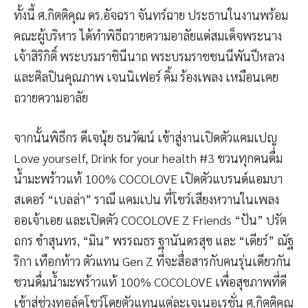
ทั้งนี้ ศ.กิตติคุณ ดร.อัจฉรา จันทร์ฉาย ประธานในงานพร้อม
คณะผู้บริหาร ได้ทำพิธีถวายความอาลัยแด่สมเด็จพระนาง
เจ้าสิริกิติ์ พระบรมราชินีนาถ พระบรมราชชนนีพันปีหลวง
และศิลปินคุณภาพ เจนนิเฟอร์ คิ้ม ร้องเพลง เหมือนเคย
ถวายความอาลัย
จากนั้นพิธีกร ดีเจนุ้ย ธนวัฒน์ เข้าสู่งานเปิดตัวแคมเปญ
Love yourself, Drink for your health #3 ชวนทุกคนดื่ม
น้ำมะพร้าวแท้ 100% COCOLOVE เปิดตัวแบรนด์แอมบา
สเดอร์ “เบลล่า” ราณี แคมเปน ที่โชว์เสียงหวานในเพลง
ออเจ้าเอย และเปิดตัว COCOLOVE Z Friends “ปัน” ปรัต
ถกร ขำสุนทร, “มิน” พรรณธร ฐานันดรสุข และ “เดียร์” ณัฐ
ริกา เทือกท้าว ตัวแทน Gen Z ที่จะสื่อสารกับคนรุ่นเดียวกัน
ชวนดื่มน้ำมะพร้าวแท้ 100% COCOLOVE เพื่อสุขภาพที่ดี
เข้าสู่ช่วงทอล์คโชว์โดยตัวแทนแต่ละเจเนอเรชั่น ศ.กิตติคุณ