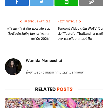
Facebook
Twitter
Line
Copy
PREVIOUS ARTICLE
NEXT ARTICLE
เก้า นพเก้า นำทีม แอน เฟย ร่วม
Tencent Video ผนึก WeTV เปิด
วิ่งเริ่มต้นวันดีๆ ในงาน “เนสกา
ตัว “Tasteful Thailand” สารคดี
แฟ รัน 2026”
อาหารระดับมาสเตอร์พีซ
Wanida Maneechai
สั่งชาเขียวหวานน้อย ทำไมได้น้ำเปล่ากลับมา
RELATED
POSTS