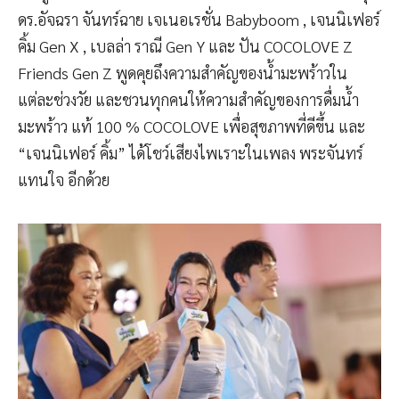
ดร.อัจฉรา จันทร์ฉาย เจเนอเรชั่น Babyboom , เจนนิเฟอร์
คิ้ม Gen X , เบลล่า ราณี Gen Y และ ปัน COCOLOVE Z
Friends Gen Z พูดคุยถึงความสำคัญของน้ำมะพร้าวใน
แต่ละช่วงวัย และชวนทุกคนให้ความสำคัญของการดื่มนํ้า
มะพร้าว แท้ 100 % COCOLOVE เพื่อสุขภาพที่ดีขึ้น และ
“เจนนิเฟอร์ คิ้ม” ได้โชว์เสียงไพเราะในเพลง พระจันทร์
แทนใจ อีกด้วย