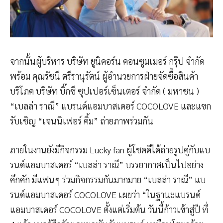
จากนั้นผู้บริหาร บริษัท ยูนิคอร์น คอนซูมเมอร์ กรุ๊ป จำกัด
พร้อม คุณรัชนี ตรีรานุรัตน์ ผู้อำนวยการฝ่ายจัดซื้อสินค้า
บริโภค บริษัท บิ๊กซี ซุปเปอร์เซ็นเตอร์ จำกัด ( มหาชน )
“เบลล่า ราณี” แบรนด์แอมบาสเดอร์ COCOLOVE และแขก
รับเชิญ “เจนนิเฟอร์ คิ้ม” ถ่ายภาพร่วมกัน
ภายในงานยังมีกิจกรรม Lucky fan ผู้โชคดีได้ถ่ายรูปคู่กับแบ
รนด์แอมบาสเดอร์ “เบลล่า ราณี” บรรยากาศเป็นไปอย่าง
คึกคัก มีแฟนๆ ร่วมกิจกรรมกันมากมาย “เบลล่า ราณี” แบ
รนด์แอมบาสเดอร์ COCOLOVE เผยว่า “ในฐานะแบรนด์
แอมบาสเดอร์ COCOLOVE ตั้งแต่เริ่มต้น วันนี้ก้าวเข้าสู่ปี ที่