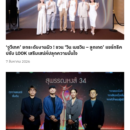
‘จูวีเทค’ ยกระดับงานผิว ! ชวน ‘วิน เมธวิน – ลูกเกด’ แชร์ทริค
ปรับ LOOK เสริมเสน่ห์ปลุกความมั่นใจ
7 สิงหาคม 2026