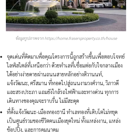
ข้อมูลรูปภาพจาก https://home.frasersproperty.co.th/house
จุดเด่นที่คิดมาเพื่อคุณโครงการนี้ถูกสร้างขึ้นเพื่อตอบโจทย์
ไลฟ์สไตล์ที่เหนือกว่า ด้วยทำเลที่เชื่อมต่อกับใจกลางเมือง
ได้อย่างง่ายดายผ่านถนนสายหลักอย่างติวานนท์,
แจ้งวัฒนะ, ศรีสมาน ที่ทอดไปสู่ถนนงามวงศ์วาน, วิภาวดี
และสรงประภา แถมยังใกล้รถไฟฟ้าและทางด่วน ทุกการ
เดินทางของคุณจะราบรื่น ไม่มีสะดุด
ที่ตั้งแจ้งวัฒนะ-เมืองทองธานี ทำเลทองที่เติบโตไม่หยุด
เป็นศูนย์รวมของชีวิตคนเมืองยุคใหม่ ทั้งแหล่งงาน, แหล่ง
ช้อปปิ้ง, และการคมนาคม