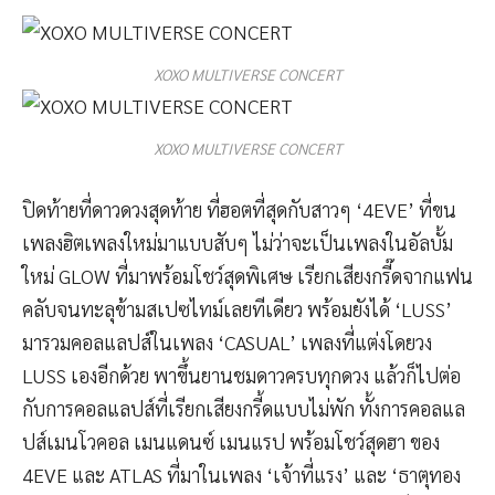
XOXO MULTIVERSE CONCERT
XOXO MULTIVERSE CONCERT
ปิดท้ายที่ดาวดวงสุดท้าย ที่ฮอตที่สุดกับสาวๆ ‘4EVE’ ที่ขน
เพลงฮิตเพลงใหม่มาแบบสับๆ ไม่ว่าจะเป็นเพลงในอัลบั้ม
ใหม่ GLOW ที่มาพร้อมโชว์สุดพิเศษ เรียกเสียงกรี๊ดจากแฟน
คลับจนทะลุข้ามสเปซไทม์เลยทีเดียว พร้อมยังได้ ‘LUSS’
มารวมคอลแลปส์ในเพลง ‘CASUAL’ เพลงที่แต่งโดยวง
LUSS เองอีกด้วย พาขึ้นยานชมดาวครบทุกดวง แล้วก็ไปต่อ
กับการคอลแลปส์ที่เรียกเสียงกรี้ดแบบไม่พัก ทั้งการคอลแล
ปส์เมนโวคอล เมนแดนซ์ เมนแรป พร้อมโชว์สุดฮา ของ
4EVE และ ATLAS ที่มาในเพลง ‘เจ้าที่แรง’ และ ‘ธาตุทอง