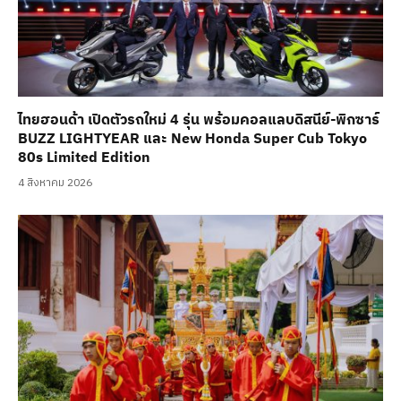
ไทยฮอนด้า เปิดตัวรถใหม่ 4 รุ่น พร้อมคอลแลบดิสนีย์-พิกซาร์
BUZZ LIGHTYEAR และ New Honda Super Cub Tokyo
80s Limited Edition
4 สิงหาคม 2026