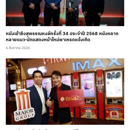
หนังเข้าชิงสุพรรณหงส์ครั้งที่ 34 ประจำปี 2568 หนังหลาก
หลายแนว-นักแสดงหน้าใหม่พาเหรดแจ้งเกิด
6 สิงหาคม 2026