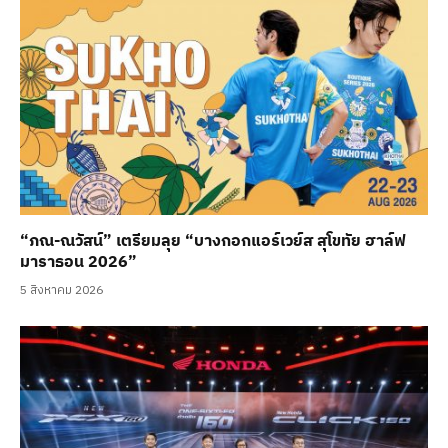
“ภณ-ณวัสน์” เตรียมลุย “บางกอกแอร์เวย์ส สุโขทัย ฮาล์ฟ
มาราธอน 2026”
5 สิงหาคม 2026