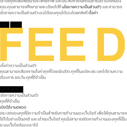
เราใช้คุกกี้เพื่อพัฒนาประสิทธิภาพ และประสบการณ์ที่ดีในการใช้เว็บไซต์ของ
คุณ คุณสามารถศึกษารายละเอียดได้ที่
นโยบายความเป็นส่วนตัว
และสามารถ
จัดการความเป็นส่วนตัวเองได้ของคุณได้เองโดยคลิกที่
ตั้งค่า
ตั้งค่า
ยอมรับ
ตั้งค่าความเป็นส่วนตัว
คุณสามารถเลือกการตั้งค่าคุกกี้โดยเปิด/ปิด คุกกี้ในแต่ละประเภทได้ตามความ
ต้องการ ยกเว้น คุกกี้ที่จำเป็น
ยอมรับทั้งหมด
จัดการความเป็นส่วนตัว
คุกกี้ที่จำเป็น
เปิดใช้งานตลอด
ประเภทของคุกกี้มีความจำเป็นสำหรับการทำงานของเว็บไซต์ เพื่อให้คุณสามารถ
ใช้ได้อย่างเป็นปกติ และเข้าชมเว็บไซต์ คุณไม่สามารถปิดการทำงานของคุกกี้นี้ใน
ระบบเว็บไซต์ของเราได้