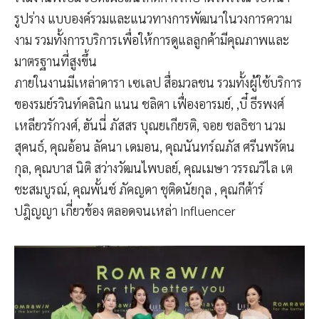
รูปร่าง แบบองค์รวมและแนวทางการพัฒนาในวงการความ
งาม รวมทั้งการบริการเพื่อให้การดูแลลูกค้ามีคุณภาพและ
มาตรฐานที่สูงขึ้น
ภายในงานมีเหล่าดารา เซเลป สื่อมวลชน รวมทั้งผู้ใช้บริการ
ของรมย์รวินท์คลินิก แนน ชลิตา เฟื่องอารมย์, ,บี๋ ธีรพงศ์
เหลียวรักวงศ์, ฮันนี่ ภัสสร บุณยเกียรติ, จอย ชลธิชา นวม
สุคนธ์, คุณอ้อน ลัคนา เดมอน, คุณนันทร์ณภัส ศรีนพรัตน
กุล, คุณบาส นิติ สว่างวัฒนไพบลย์, คุณเมษา วรรณวิไล เต
ชะสมบูรณ์, คุณพั้นช์ ภัคญดา ชุติดนัยกุล , คุณกีต้าร์
ปฎิญญา เกี่ยวข้อง ตลอดจนเหล่า Influencer