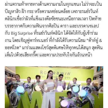
ผ่านความท้าทายทางด้านความงามในทุกแขนง ไม่ว่าจะเป็น
ปัญหาสิว ฝ้า กระ หรือความหย่อนคล้อย เพราะรมย์รวินท์
คลินิกเชื่อว่าผิวที่แข็งแรงคือชัยชนะเหนือกาลเวลา ปิดท้าย
บรรยากาศกับความฟินจากศิลปิน ดารา และบรรดาเซเลป
กับ Big Surprise ที่รมย์รวินท์คลินิก ได้จัดให้กับผู้เข้าร่วม
งาน โดยเชิญคู่พาร์ทเนอร์ ที่กำลังได้รับความนิยม “ต้าห์อู๋ &
ออฟโรด” มาร่วมแสดงโชว์สุดพิเศษให้ทุกคนได้สนุก สุดฟิน
เต็มไปด้วยเสียงกรี๊ด! และความประทับใจกันถ้วนหน้า