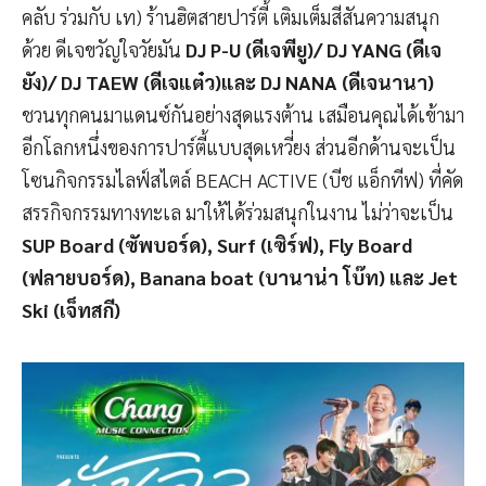
คลับ ร่วมกับ เท) ร้านฮิตสายปาร์ตี้ เติมเต็มสีสันความสนุก
ด้วย ดีเจขวัญใจวัยมัน
DJ P-U (ดีเจพียู)/ DJ YANG (ดีเจ
ยัง)/ DJ TAEW (ดีเจแต๋ว)
และ
DJ NANA (ดีเจนานา)
ชวนทุกคนมาแดนซ์กันอย่างสุดแรงต้าน เสมือนคุณได้เข้ามา
อีกโลกหนึ่งของการปาร์ตี้แบบสุดเหวี่ยง ส่วนอีกด้านจะเป็น
โซนกิจกรรมไลฟ์สไตล์ BEACH ACTIVE (บีช แอ็กทีฟ) ที่คัด
สรรกิจกรรมทางทะเล มาให้ได้ร่วมสนุกในงาน ไม่ว่าจะเป็น
SUP Board
(
ซัพบอร์ด
)
, Surf
(
เซิร์ฟ
)
, Fly Board
(
ฟลายบอร์ด
)
, Banana boat
(
บานาน่า โบ๊ท
)
และ
Jet
Ski
(
เจ็ทสกี
)