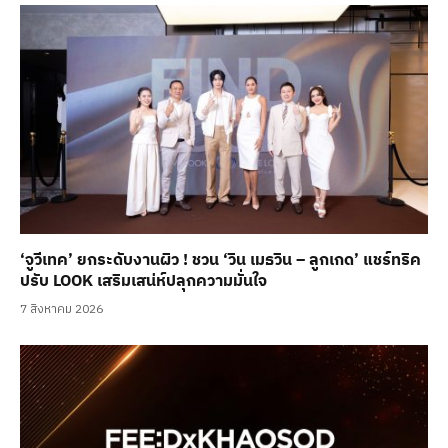
‘จูวีเทค’ ยกระดับงานผิว ! ชวน ‘วิน เมธวิน – ลูกเกด’ แชร์ทริค
ปรับ LOOK เสริมเสน่ห์ปลุกความมั่นใจ
7 สิงหาคม 2026