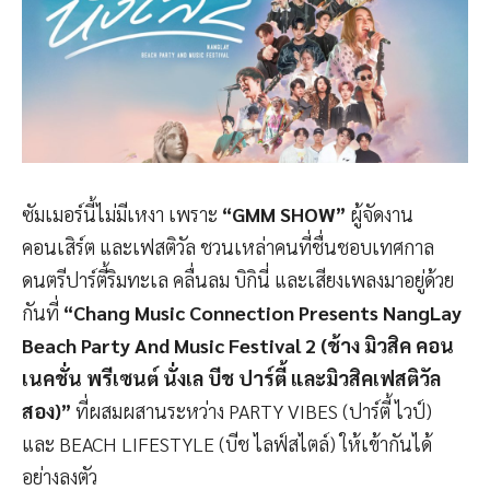
ซัมเมอร์นี้ไม่มีเหงา เพราะ
“
GMM SHOW”
ผู้จัดงาน
คอนเสิร์ต และเฟสติวัล ชวนเหล่าคนที่ชื่นชอบเทศกาล
ดนตรีปาร์ตี้ริมทะเล คลื่นลม บิกินี่ และเสียงเพลงมาอยู่ด้วย
กันที่
“
Chang Music Connection Presents NangLay
Beach Party And Music Festival 2
(ช้าง มิวสิค คอน
เนคชั่น พรีเซนต์
นั่งเล บีช ปาร์ตี้ และมิวสิคเฟสติวัล
สอง
)
”
ที่ผสมผสานระหว่าง PARTY VIBES (ปาร์ตี้ ไวป์)
และ BEACH LIFESTYLE (บีช ไลฟ์สไตล์) ให้เข้ากันได้
อย่างลงตัว