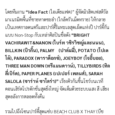
โดยทีมงาน
“
Idea Fact
(ไอเดียแฟค)” ผู้จัดมิวสิคเฟสติวัล
มาเนรมิตพื้นที่ชายหาดชะอำ (ใกล้ครัวเม็ดทราย) ให้กลาย
เป็นเทศกาลดนตรีและปาร์ตี้ริมทะเลสุดเผ็ดแห่งปี ปาร์ตี้กัน
แบบ Non-Stop กับเหล่าศิลปินชื่อดัง
“
BRIGHT
VACHIRAWIT&NANON
(
ไบร์ท วชิรวิชญ์และนนน
)
,
BILLKIN (
บิวกิ้น
), PALMY (
ปาล์มมี่
), POTATO (
โปเต
โต้
), PARADOX (
พาราด็อกซ์
), JOEYBOY (
โจอี้บอย
),
THREE MAN DOWN (
ทรีแมนดาวน์
), TILLYBIRDS (
ทิล
ลี่เบิร์ด
), PAPER PLANES (
เปเปอร์ เพลนส์
), SARAH
SALOLA (
ซาร่าห์ ซาโลร่า
)
”
เรียงคิวกันขึ้นโชว์บนเวที
คอนเสิร์ตโปรดักชั่นสุดยิ่งใหญ่ จัดเต็มด้วยระบบแสง สี เสียง
สุดอลังการตลอดทั้งคืน
รวมไปถึงโซนปาร์ตี้สุดแซ่บ BEACH CLUB X THAY (บีช