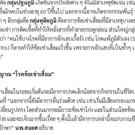
 คือ
กลุ่มปฐมภูมิ
เกิดขึ้นจากปัจจัยต่าง ๆ ที่ไม่มีสาเหตุชัดเจน เ
น ซึ่งมักพบในช่วงอายุ 60 ปีขึ้นไป นอกจากนี้อาจเกิดจากกรรมพันธุ์
 ๆ อีกกลุ่มคือ
กลุ่มทุติยภูมิ
คืออาการข้อเข่าเสื่อมที่มีสาเหตุบางอย
อเข่า การติดเชื้อที่ทำให้หลั่งสารที่ทำลายกระดูกอ่อน ส่วนใหญ่กลุ่ม
มว่า “คนไข้บางโรคที่มีอาการอักเสบเรื้อรัง เช่น โรคแพ้ภูมิตัวเอง 
tis) ก็อาจทำให้ข้อเข่าเสื่อมเร็วขึ้น เพราะการอักเสบที่เป็นซ้ำๆ
า”
ญญาณ
“โรคข้อเข่าเสื่อม”
อเข่าเสื่อมในระยะเริ่มต้นจะมีอาการปวดเล็กน้อยจากกิจกรรมในชีวิ
ต็มที่ “นอกจากนี้ยังมีอาการอื่นร่วมด้วย เช่น เข่าเริ่มมีเสียงกรอ
ปลี่ยนรูปทรง โดยส่วนมากจะมีภาวะข้อเข่าโก่ง และในส่วนน้อยข้อเข
ย และจะเจ็บมากขึ้นเรื่อย ๆ ดั้งนั้นถ้ามีอาการเหล่านี้จนรบกวน
รักษา”
นพ.สมยศ
อธิบาย