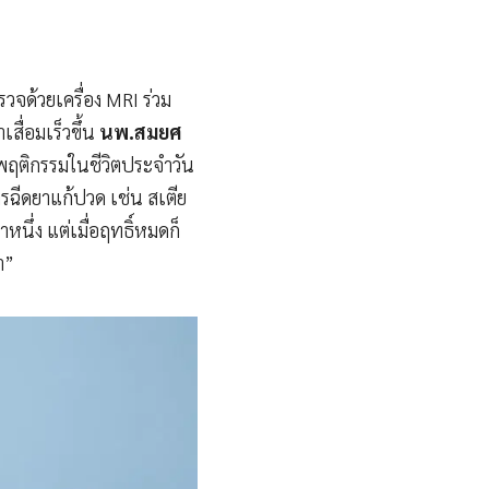
วจด้วยเครื่อง MRI ร่วม
สื่อมเร็วขึ้น
นพ.สมยศ
นพฤติกรรมในชีวิตประจำวัน
รฉีดยาแก้ปวด เช่น สเตีย
หนึ่ง แต่เมื่อฤทธิ์หมดก็
า”