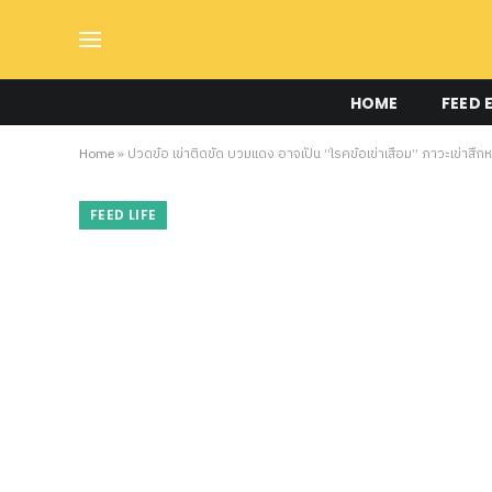
HOME
FEED 
Home
»
ปวดข้อ เข่าติดขัด บวมแดง อาจเป็น “โรคข้อเข่าเสื่อม” ภาวะเข่าสึกหรอ
FEED LIFE