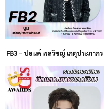
FB3 – ปอนด์ พลวิชญ์ เกตุประภากร