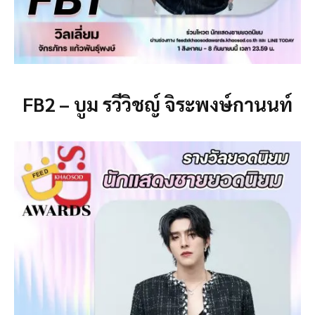
FB2 – บูม รวีวิชญ์ จิระพงษ์กานนท์