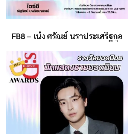
FB8 – เน๋ง ศรัณย์ นราประเสริฐกุล