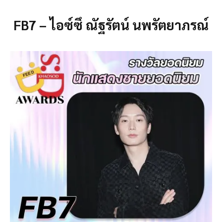
FB7 – ไอซ์ซึ ณัฐรัตน์ นพรัตยาภรณ์