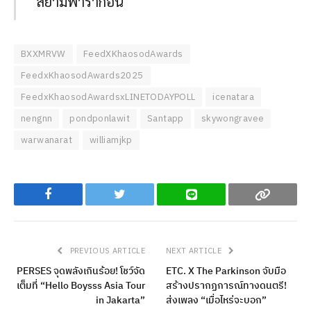
สยามพารากอน
BXXMRVW
FeedXKhaosodAwards
FeedxKhaosodAwards2025
FeedxKhaosodAwardsxLINETODAYPOLL
icenatara
nengnn
pondponlawit
Santapp
skywongravee
warwanarat
williamjkp
Facebook
Twitter
Line
Copy
PREVIOUS ARTICLE
NEXT ARTICLE
PERSES จุดพลังเกินร้อย! โชว์จัด
ETC. X The Parkinson จับมือ
เต็มที่ “Hello Boysss Asia Tour
สร้างปรากฏการณ์ทางดนตรี!
in Jakarta”
ส่งเพลง “เมื่อไหร่จะบอก”