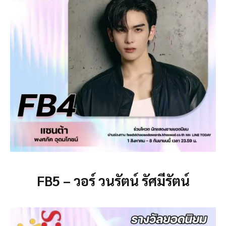
FB5 – วอร์ วนรัตน์ รัศมีรัตน์