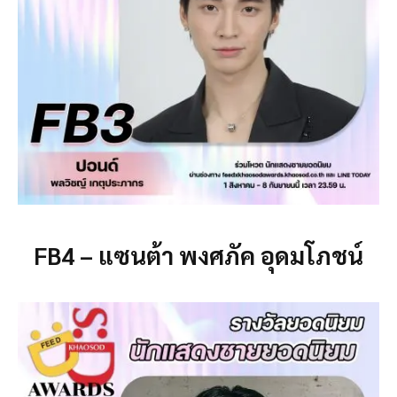
FB4 – แซนต้า พงศภัค อุดมโภชน์