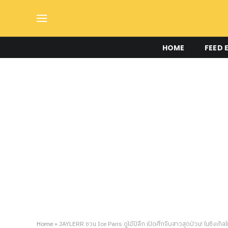
HOME
FEED 
Home
»
JAYLERR ชวน Ice Paris ดูโอ้ปีลึก เปิดศึกจีบสาวสุดป่วน! ในซิงเกิลใ