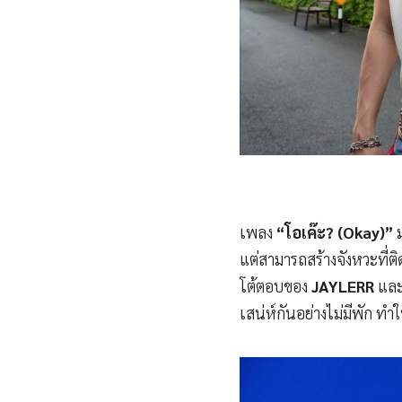
เพลง
“โอเค๊ะ? (Okay)”
ม
แต่สามารถสร้างจังหวะที่
โต้ตอบของ
JAYLERR
แล
เสน่ห์กันอย่างไม่มีพัก ทำ