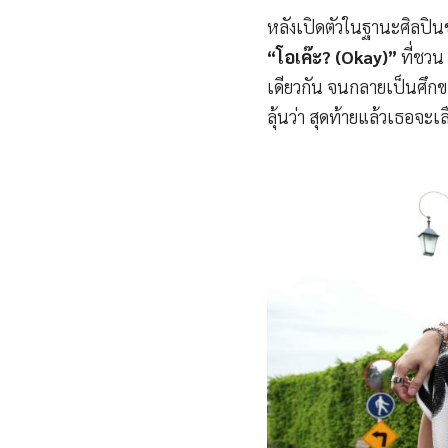
หลังเปิดตัวในฐานะศิลปิ
“โอเค๊ะ? (Okay)”
ที่ชวน
เดียวกัน จนกลายเป็นศึกขอ
ลุ้นว่า สุดท้ายแล้วเธอจะเ