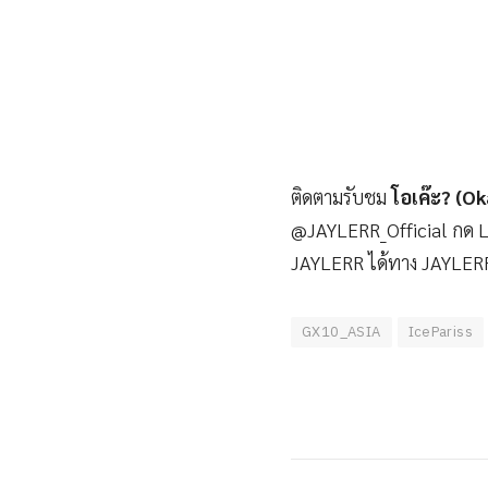
ติดตามรับชม
โอเค๊ะ? (O
@JAYLERR_Official กด L
JAYLERR ได้ทาง JAYLER
GX10_ASIA
IcePariss