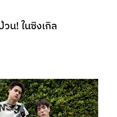
่วน! ในซิงเกิล