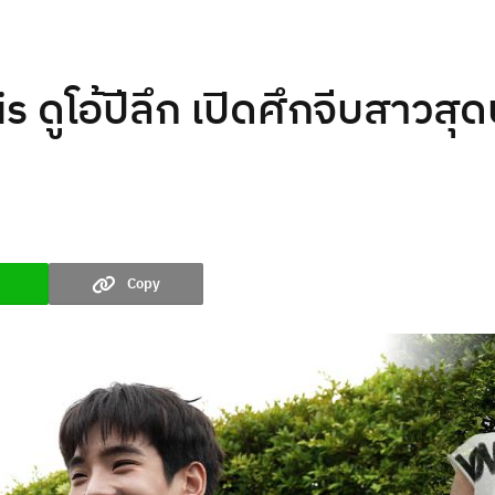
ูโอ้ปีลึก เปิดศึกจีบสาวสุดป
Copy