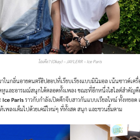
โอเค๊ะ? (Okay) – JAYLERR – Ice Paris
าในกลิ่นอายดนตรีฮิปฮอปที่เรียบเรียงแบบมินิมอล เน้นซาวด์เครื่อง
ติดหูและอารมณ์สนุกได้ตลอดทั้งเพลง ขณะที่อีกหนึ่งไฮไลต์สำคัญค
ะ
Ice Paris
ราวกับกำลังเปิดศึกจีบสาวกันแบบเรียลไทม์ ทั้งหยอด
ให้เพลงเต็มไปด้วยเคมีใหม่ๆ ที่ทั้งสด สนุก และชวนยิ้มตาม