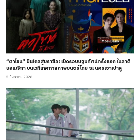
“ตาโขน” บินไกลสู่บราซิล! เปิดรอบปฐมทัศน์ครั้งแรก ในลาติ
นอเมริกา บนเวทีเทศกาลภาพยนตร์ไทย ณ นครเซาเปาลู
5 สิงหาคม 2026