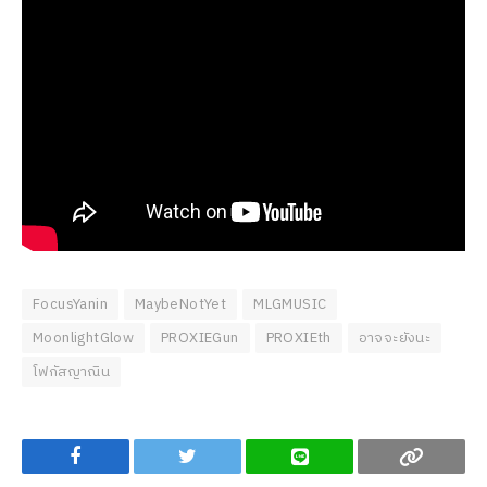
FocusYanin
MaybeNotYet
MLGMUSIC
MoonlightGlow
PROXIEGun
PROXIEth
อาจจะยังนะ
โฟกัสญาณิน
Facebook
Twitter
Line
Copy