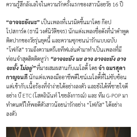
ความรู้สึกลังเลใจในความรักครั้งแรกของสาวน้อยวัย 16 ปี
“อาจจะยังนะ”
เป็นเพลงที่เนรมิตขึ้นมาโดย ก๊อป
โปสการ์ด (ธานี วงศ์นิวัติขจร) นักแต่งเพลงชื่อดังที่นำคำพูด
ติดปากของวัยรุ่นยุคนี้ และความซุกซนน่ารักแบบฉบับ
“โฟกัส” รวมถึงความครีเอทีฟเล่นคำมาทำเป็นเพลงที่มี
ท่อนจำสุดฮิตติดหูว่า
“อาจจะยัง นะ อาจ อาจจะยัง อาจ
จะยั้ง ไม่อยู่”
ที่มาผสมผสานกับเมโลดี้ โดย
จ๋า อมรสุดา
กาญจนภี
นักแต่งเพลงมืออาชีพดีไซน์เมโลดี้ที่ไม่ซับซ้อน
แต่เข้ากับเนื้อร้องที่จำง่ายได้อย่างลงตัว และยังได้พี่ชายใจดี
อย่าง บี ETC (โสตถินันท์ ไชยลังการณ์) และ ทีม G-POP มา
ทำดนตรีให้พอดีตัวสาวน้อยน่ารักอย่าง “โฟกัส” ได้อย่าง
ลงตัว