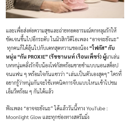
และเพื่อส่งต่อความสุขและถ่ายทอดอารมณ์ตกหลุมรักให้
ชัดเจนขึ้นไปอีกระดับ ในมิวสิกวิดีโอเพลง “อาจจะยังนะ”
ทุกคนก็ได้ลุ้นไปกับเดทสุดหวานของน้อง
“โฟกัส” กับ
หนุ่ม “กัน PROXIE” (รัชชานนท์ เรือนเพ็ชร์) ผู้
มาเล่น
บทหนุ่มคลั่งรักจีบน้องโฟกัสพร้อมขายขำแบบนอนสต็อป
จนแฟน ๆ พร้อมใจกันแซวว่า “เล่นเป็นตัวเองสุดๆ” ใครที่
อยากรู้ว่าหนุ่มกันจะใช้เทคนิคการจีบแบบไหนเข้าไปชม
เอ็มวีพร้อม ๆ กันได้แล้ว
ฟังเพลง “อาจจะยังนะ” ได้แล้ววันนี้ทาง YouTube :
Moonlight Glow และทุกช่องทางสตรีมมิ่ง