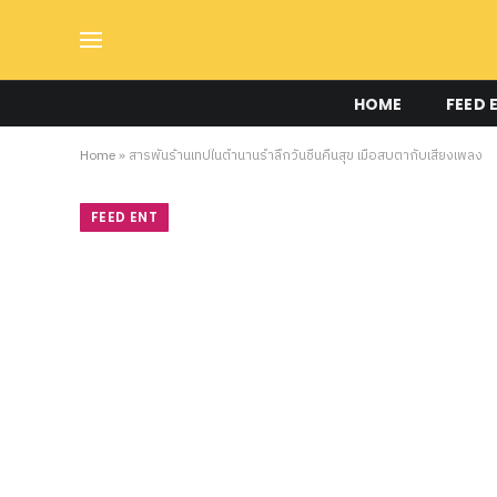
HOME
FEED 
Home
»
สารพันร้านเทปในตำนานรำลึกวันชื่นคืนสุข เมื่อสบตากับเสียงเพลง
FEED ENT