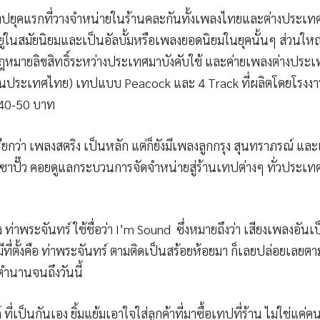
น เทปยุคแรกที่วางจำหน่ายในร้านคละกันทั้งเพลงไทยและต่างประเท
ู่ในสมัยนิยมและเป็นอัลบั้มหรือเพลงยอดนิยมในยุคนั้นๆ ส่วนใหญ่
มีกฎหมายลิขสิทธิ์ระหว่างประเทศมาบังคับใช้ และค่ายเพลงต่างประ
ายในประเทศไทย) เทปแบบ Peacock และ 4 Track ที่ผลิตโดยโรงง
่ 40-50 บาท
ียกว่า เพลงสตริง เป็นหลัก แต่ก็ยังมีเพลงลูกกรุง สุนทราภรณ์ และ
๊ว ซาปั๊ว คอยดูแลกระบวนการจัดจำหน่ายสู่ร้านเทปต่างๆ ทั่วประเทศกัน
 ท่าพระจันทร์ ใช้ชื่อว่า I’m Sound ซึ่งหมายถึงว่า เสียงเพลงอันเป็
ีที่ตั้งคือ ท่าพระจันทร์ ตามติดเป็นสร้อยห้อยมา ก็เลยปล่อยเล
ตำนานจนถึงวันนี้
 ที่เป็นกันเอง ยิ้มแย้มเอาใจใส่ลูกค้าที่มาซื้อเทปที่ร้าน ไม่ใช่แค