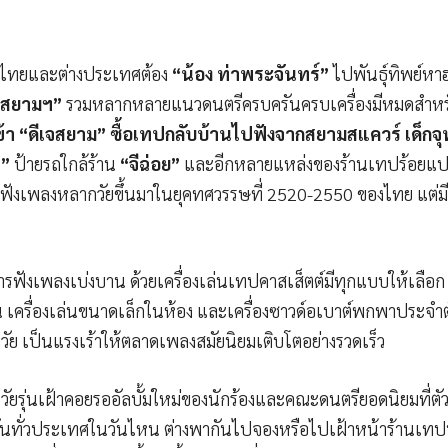
งไทยและต่างประเทศต้อง
“น้อง ท่าพระจันทร์”
ไปพันธุ์ทิพย์หา
มี สยามฯ”
รวมหลากหลายแนวดนตรีครบครันครบเครื่องมีหมดสำหรับน
้า “ดีเจสยาม” ซื้อเทปกลับบ้านไปฟังจากสยามสแควร์ เด็กจุฬ
ฯ”
ป้ายรถใกล้ร้าน
“จีฉ่อย”
และอีกหลายแหล่งของร้านเทปร้อยแปดพัน
ักฟังเพลงหลากวัยขึ้นมาในยุคทศวรรษที่ 2520-2550 ของไทย แต่มีเพี
รฟังเพลงเบ่งบาน ด้วยเครื่องเล่นเทปคาสเส็ตต์มีทุกแบบให้เลือก ท
 เครื่องเล่นขนาดเล็กในห้อง และเครื่องซาวด์อเบาต์พกพาประจำตัว 
ัย เป็นแรงเร้าให้ตลาดเพลงสมัยนิยมเติบโตอย่างรวดเร็ว
ัยรุ่นเฝ้าคอยรออัลบั้มใหม่ของนักร้องและคณะดนตรียอดนิยมที่ตัวเ
นทั่วประเทศในวันไหน ต่างพากันไปจองหรือไปเฝ้าหน้าร้านเทปป