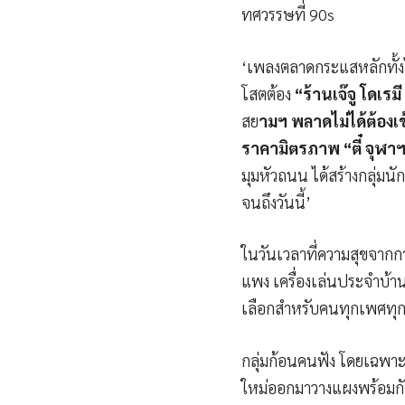
ทศวรรษที่ 90s
‘เพลงตลาดกระแสหลักทั้
โสตต้อง
“ร้านเจ๊จู โดเร
สย
ามฯ พลาดไม่ได้ต้องเข
ราคามิตรภาพ “ตี๋ จุฬา
มุมหัวถนน ได้สร้างกลุ่มน
จนถึงวันนี้’
ในวันเวลาที่ความสุขจากกา
แพง เครื่องเล่นประจำบ้าน
เลือกสำหรับคนทุกเพศทุกว
กลุ่มก้อนคนฟัง โดยเฉพาะว
ใหม่ออกมาวางแผงพร้อมกั