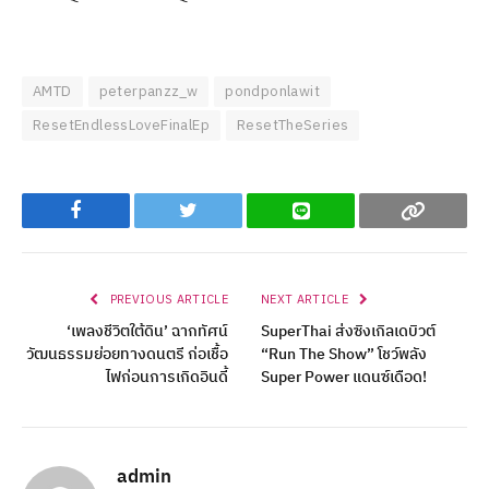
AMTD
peterpanzz_w
pondponlawit
ResetEndlessLoveFinalEp
ResetTheSeries
Facebook
Twitter
Line
Copy
PREVIOUS ARTICLE
NEXT ARTICLE
‘เพลงชีวิตใต้ดิน’ ฉากทัศน์
SuperThai ส่งซิงเกิลเดบิวต์
วัฒนธรรมย่อยทางดนตรี ก่อเชื้อ
“Run The Show” โชว์พลัง
ไฟก่อนการเกิดอินดี้
Super Power แดนซ์เดือด!
admin