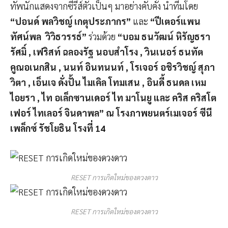
ทัพนักแสดงจากซีรีส์ตัวเป็นๆ มาอย่างคับคั่ง นำทีมโดย
“ปอนด์ พลวิชญ์ เกตุประภากร”
และ
“ปีเตอร์แพน
ทัศน์พล วิวิธวรรธ์”
ร่วมด้วย
“บอม ธนวัฒน์ หิรัญธรา
รัศมิ์ , เฟริสท์ ฉลองรัฐ นอบสำโรง , วินเนอร์ ธนทัต
คูณอเนกสิน , นนท์ อินทนนท์ , โรเจอร์ อชิรวิชญ์ สุภา
วิตา , เอ็นเจ ดั่งปั้น ไมเคิล โทมเสน , อินดี้ ธนดล เหม
ไอยรา , ไท อเล็กซานเดอร์ ไท มาโนยู และ คริส คริสโต
เฟอร์ ไทเลอร์ จินดาพล” ณ โรงภาพยนตร์เมเจอร์ ซีนี
เพล็กซ์ รัชโยธิน โรงที่
14
RESET การเกิดใหม่ของดวงดาว
RESET การเกิดใหม่ของดวงดาว