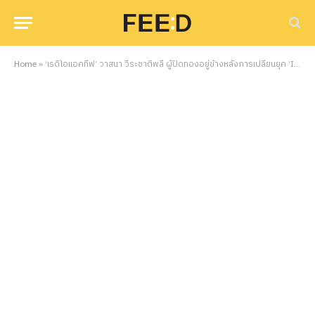
Home
»
‘เรดิโอแอคทีฟ’ วาสนา วีระชาติพลี ผู้ปิดทองอยู่ข้างหลังการเปลี่ยนยุค ‘Indy Mania’