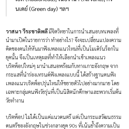
นเดย์ (Green day) ฯลฯ
วาสนา วีระชาติพลี
มีจิตวิทยาในการนําเสนอบทเพลงที่
นำมาเปิดในรายการว่า ทําอย่างไร? จึงจะเปลี่ยนแปลงความ
คิดของคนให้หันมาฟังเพลงแนวใหม่ที่เป็นโมเดิร์นร็อกใน
ยุคนั้น จึงเป็นเหตุผลที่ทําให้เลือกนําเข้าเพลงแนว
บริตพ็อปใหม่ๆ มานําเสนอพร้อมกับทางเกาะอังกฤษ จาก
กระแสที่นําร่องเทรนด์ฟังเพลงแบบนี้ ได้สร้างฐานคนฟัง
เพลงแนวบริตพ็อปรุ่นใหม่ให้ขยายตัวไปอย่างมากมาย โดย
เฉพาะกลุ่มคนฟังวัยรุ่นที่เป็นนิสิตนักศึกษาและพวกเริ่มต้น
วัยทำงาน
บริตพ็อป ไม่ได้เป็นแค่แนวดนตรี แต่เป็นกระแสวัฒนธรรม
ดนตรีของอังกฤษในช่วงกลางยุค 90s ที่เน้นย้ำถึงความเป็น