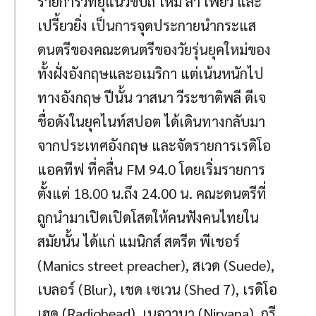
รายการวิทยุแนวขบถ ใหม่ ล้ำ เฟี้ยว และ
เปรี้ยวยิ่ง เป็นการจุดประกายนำกระแส
ดนตรีของคณะดนตรีของวัยรุ่นยุคใหม่ของ
ทั้งฝั่งอังกฤษและอเมริกา แต่เน้นหนักไป
ทางอังกฤษ ปีนั้น วาสนา วีระชาติพลี ดีเจ
ชื่อดังในยุคไนท์สปอต ได้เดินทางกลับมา
จากประเทศอังกฤษ และจัดรายการเรดิโอ
แอคทีฟ ที่คลื่น FM 94.0 โดยเริ่มรายการ
ตั้งแต่ 18.00 น.ถึง 24.00 น. คณะดนตรีที่
ถูกนำมาเปิดเปิดโสตให้คนฟังคนไทยใน
สมัยนั้น ได้แก่ แมนิกส์ สตรีต พีเชอร์
(Manics street preacher), สเวด (Suede),
เบลอร์ (Blur), เชด เซเวน (Shed 7), เรดิโอ
เฮด (Radiohead), เนอวานา (Nirvana), กรี