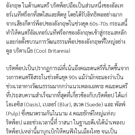
อังกฤษ ในด้านดนตรี บริตพ็อปถือเป็นส่วนหนึ่งของอัลเท
อร์เนทีฟร็อกที่สดใสและติดหู โดยได้รับอิทธิพลอย่างมาก
จากเสียงกีตาร์พ็อปของอังกฤษในช่วงยุค 60s-70s กระแสนี้
ทำให้ดนตรีอัลเทอร์เนทีฟร็อกของอังกฤษเข้าสู่กระแสหลัก
และก่อตั้งขบวนการวัฒนธรรมพ็อปของอังกฤษที่ใหญ่อย่าง
คูล บริตาเนีย (Cool Britannia)
บริตพ็อปเป็นปรากฏการณ์ที่เน้นถึงคณะดนตรีที่เกิดขึ้นจาก
วงการดนตรีอิสระในช่วงต้นยุค 90s แม้ว่ามักจะมองว่าเป็น
ช่วงเวลาทางวัฒนธรรมมากกว่าแนวเพลงเฉพาะ คณะดนตรี
ที่ประสบความสำเร็จมากที่สุดที่เกี่ยวข้องกับบริตพ็อป ได้แก่
โอเอซิส (Oasis), เบลอร์ (Blur), สเวด (Suede) และ พัลพ์
(Pulp) ซึ่งขมวดรวมกันในนาม 4 คณะยักษ์ใหญ่แห่งบ
ริตพ็อป และช่วงเวลานี้ที่ วาสนา ในฐานะดีเจได้นำเพลงบ
ริตพ็อปเหล่านี้มาบุกเบิกให้คนฟังในเมืองไทย จนเป็น