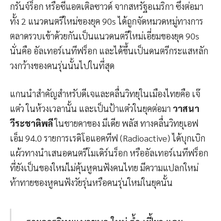
กรันจ์ร็อก หรือซีแอตเติลซาวด์ จากสหรัฐอเมริกา ซึ่งต่อมา
ทั้ง 2 แนวดนตรีใหม่ของยุค 90s ได้ถูกจัดหมวดหมู่ทางการ
ตลาดรวบเข้าด้วยกันเป็นแนวดนตรีใหม่เอี่ยมของยุค 90s
นั่นคือ อัลเทอร์เนทีฟร็อก และได้ขึ้นเป็นดนตรีกระแสหลัก
วงกว้างของคนรุ่นนั้นไปในที่สุด
แกนนําสําคัญสำหรับดีเจและคลื่นวิทยุในเมืองไทยคือ เจ๊
แต๋ว ในห้วงเวลานั้น และเป็นป้าแต๋วในยุคต่อมา
วาสนา
วีระชาติพลี
ในชายคาของ มีเดีย พลัส ทางคลื่นวิทยุเอฟ
เอ็ม 94.0 รายการเรดิโอแอคทีฟ (Radioactive) ได้บุกเบิก
แผ้วทางนำเสนอดนตรีโมเดิร์นร็อก หรืออัลเทอร์เนทีฟร็อก
ที่ยังเป็นของใหม่ไม่คุ้นหูคนฟังคนไทย มีความแปลกใหม่
ท้าทายของหูคนฟังวัยรุ่นหรือคนรุ่นใหม่ในยุคนั้น