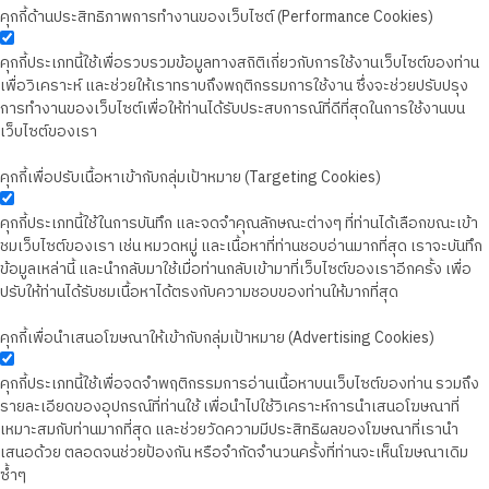
คุกกี้ด้านประสิทธิภาพการทำงานของเว็บไซต์ (Performance Cookies)
คุกกี้ประเภทนี้ใช้เพื่อรวบรวมข้อมูลทางสถิติเกี่ยวกับการใช้งานเว็บไซต์ของท่าน
เพื่อวิเคราะห์ และช่วยให้เราทราบถึงพฤติกรรมการใช้งาน ซึ่งจะช่วยปรับปรุง
การทำงานของเว็บไซต์เพื่อให้ท่านได้รับประสบการณ์ที่ดีที่สุดในการใช้งานบน
เว็บไซต์ของเรา
คุกกี้เพื่อปรับเนื้อหาเข้ากับกลุ่มเป้าหมาย (Targeting Cookies)
คุกกี้ประเภทนี้ใช้ในการบันทึก และจดจำคุณลักษณะต่างๆ ที่ท่านได้เลือกขณะเข้า
ชมเว็บไซต์ของเรา เช่น หมวดหมู่ และเนื้อหาที่ท่านชอบอ่านมากที่สุด เราจะบันทึก
ข้อมูลเหล่านี้ และนำกลับมาใช้เมื่อท่านกลับเข้ามาที่เว็บไซต์ของเราอีกครั้ง เพื่อ
ปรับให้ท่านได้รับชมเนื้อหาได้ตรงกับความชอบของท่านให้มากที่สุด
คุกกี้เพื่อนำเสนอโฆษณาให้เข้ากับกลุ่มเป้าหมาย (Advertising Cookies)
คุกกี้ประเภทนี้ใช้เพื่อจดจำพฤติกรรมการอ่านเนื้อหาบนเว็บไซต์ของท่าน รวมถึง
รายละเอียดของอุปกรณ์ที่ท่านใช้ เพื่อนำไปใช้วิเคราะห์การนำเสนอโฆษณาที่
เหมาะสมกับท่านมากที่สุด และช่วยวัดความมีประสิทธิผลของโฆษณาที่เรานำ
เสนอด้วย ตลอดจนช่วยป้องกัน หรือจำกัดจำนวนครั้งที่ท่านจะเห็นโฆษณาเดิม
ซ้ำๆ