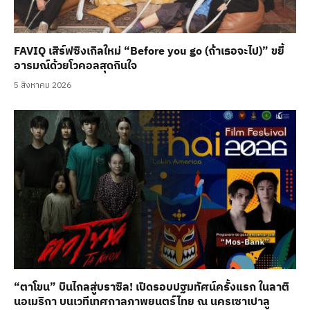
FAVIQ เสิร์ฟซิงเกิลใหม่ “Before you go (ถ้าเธอจะไป)” ขยี้
อารมณ์ด้วยโวคอลสุดกินใจ
5 สิงหาคม 2026
“ตาโขน” บินไกลสู่บราซิล! เปิดรอบปฐมทัศน์ครั้งแรก ในลาติ
นอเมริกา บนเวทีเทศกาลภาพยนตร์ไทย ณ นครเซาเปาลู