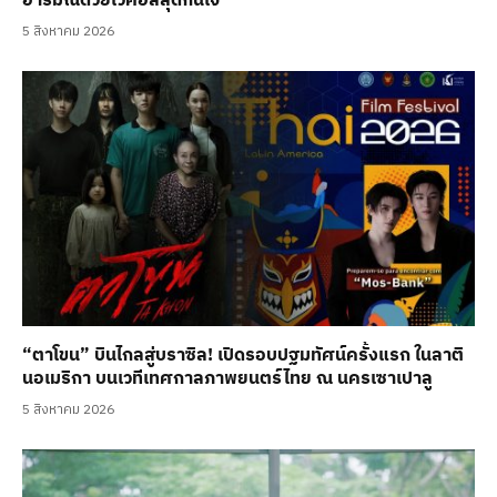
อารมณ์ด้วยโวคอลสุดกินใจ
5 สิงหาคม 2026
“ตาโขน” บินไกลสู่บราซิล! เปิดรอบปฐมทัศน์ครั้งแรก ในลาติ
นอเมริกา บนเวทีเทศกาลภาพยนตร์ไทย ณ นครเซาเปาลู
5 สิงหาคม 2026