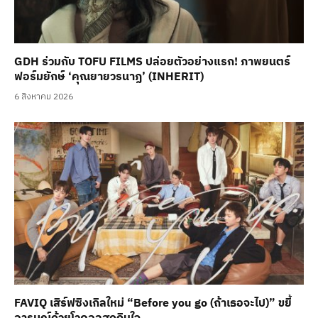
GDH ร่วมกับ TOFU FILMS ปล่อยตัวอย่างแรก! ภาพยนตร์
ฟอร์มยักษ์ ‘คุณยายวรนาฏ’ (INHERIT)
6 สิงหาคม 2026
FAVIQ เสิร์ฟซิงเกิลใหม่ “Before you go (ถ้าเธอจะไป)” ขยี้