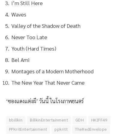
I’m Still Here
Waves
Valley of the Shadow of Death
Never Too Late
Youth (Hard Times)
Bel Ami
Montages of a Modern Motherhood
The New Year That Never Came
‘ซองแดงแต่งผี’ วันนี้ ในโรงภาพยนตร์
bbillkin
BillkinEntertainment
GDH
HKIFF49
PPKritEntertainment
ppkritt
TheRedEnvelope