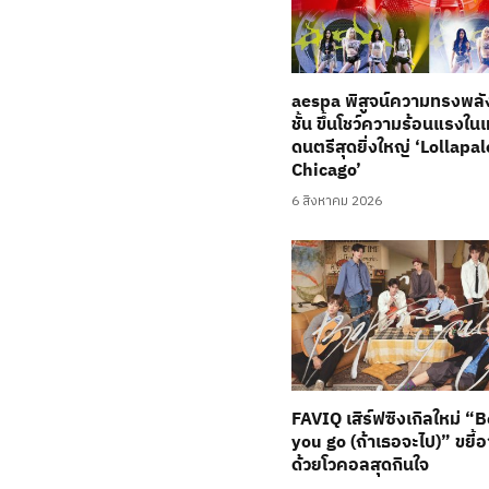
aespa พิสูจน์ความทรงพลัง
ชั้น ขึ้นโชว์ความร้อนแรงใ
ดนตรีสุดยิ่งใหญ่ ‘Lollapa
Chicago’
6 สิงหาคม 2026
FAVIQ เสิร์ฟซิงเกิลใหม่ “
you go (ถ้าเธอจะไป)” ขยี้
ด้วยโวคอลสุดกินใจ