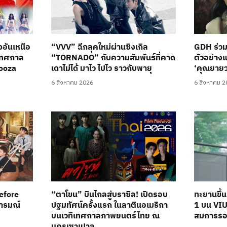
อันเหนือ
“VVV” ฉีกลุคใหม่ผ่านซิงเกิล
GDH ร่วม
นเทศกาล
“TORNADO” กับความสัมพันธ์ที่คาด
ตัวอย่าง
looza
เดาไม่ได้ มาไว ไปไว ราวกับพายุ
‘คุณยาย
6 สิงหาคม 2026
6 สิงหาคม 
Before
“ตาโขน” บินไกลสู่บราซิล! เปิดรอบ
ทะยานขึ้
อารมณ์
ปฐมทัศน์ครั้งแรก ในลาตินอเมริกา
1 บน VIU
บนเวทีเทศกาลภาพยนตร์ไทย ณ
สมการร
นครเซาเปาลู