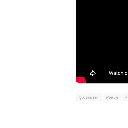
จูเนียร์มาร์ค
ฟอสบุ๊ค
ส