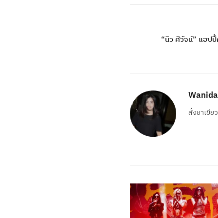
“นิว ศิวัจน์” แฮป
Wanida
สั่งชาเขีย