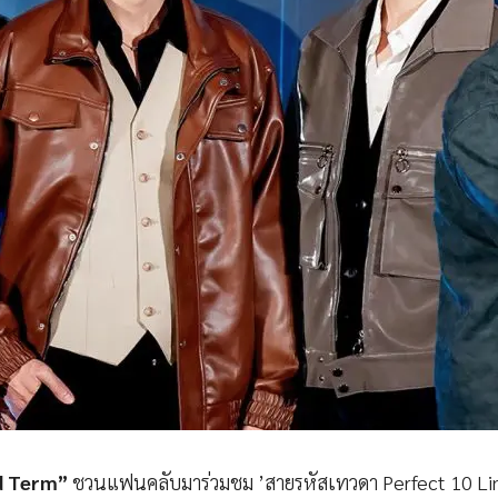
id Term”
ชวนแฟนคลับมาร่วมชม ’สายรหัสเทวดา Perfect 10 Lin