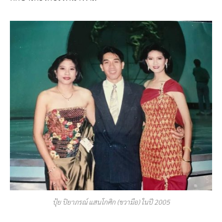
ปุ้ย ปิยาภรณ์ แสนโกศิก (ขวามือ) ในปี 2005