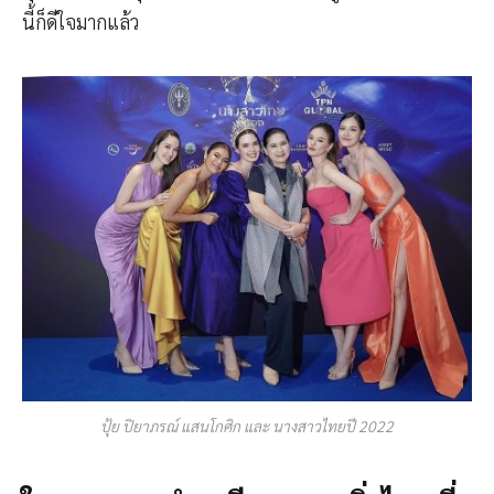
นี้ก็ดีใจมากแล้ว
ปุ้ย ปิยาภรณ์ แสนโกศิก และ นางสาวไทยปี 2022