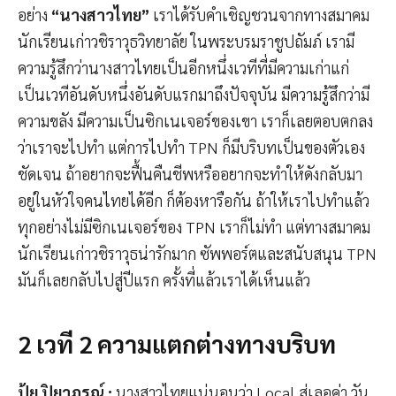
อย่าง
“นางสาวไทย”
เราได้รับคำเชิญชวนจากทางสมาคม
นักเรียนเก่าวชิราวุธวิทยาลัย ในพระบรมราชูปถัมภ์ เรามี
ความรู้สึกว่านางสาวไทยเป็นอีกหนึ่งเวทีที่มีความเก่าแก่
เป็นเวทีอันดับหนึ่งอันดับแรกมาถึงปัจจุบัน มีความรู้สึกว่ามี
ความขลัง มีความเป็นซิกเนเจอร์ของเขา เราก็เลยตอบตกลง
ว่าเราจะไปทำ แต่การไปทำ TPN ก็มีบริบทเป็นของตัวเอง
ชัดเจน ถ้าอยากจะฟื้นคืนชีพหรืออยากจะทำให้ดังกลับมา
อยู่ในหัวใจคนไทยได้อีก ก็ต้องหารือกัน ถ้าให้เราไปทำแล้ว
ทุกอย่างไม่มีซิกเนเจอร์ของ TPN เราก็ไม่ทำ แต่ทางสมาคม
นักเรียนเก่าวชิราวุธน่ารักมาก ซัพพอร์ตและสนับสนุน TPN
มันก็เลยกลับไปสู่ปีแรก ครั้งที่แล้วเราได้เห็นแล้ว
2 เวที 2 ความแตกต่างทางบริบท
ปุ้ย ปิยาภรณ์
:
นางสาวไทยแน่นอนว่า Local สู่เลอค่า วัน