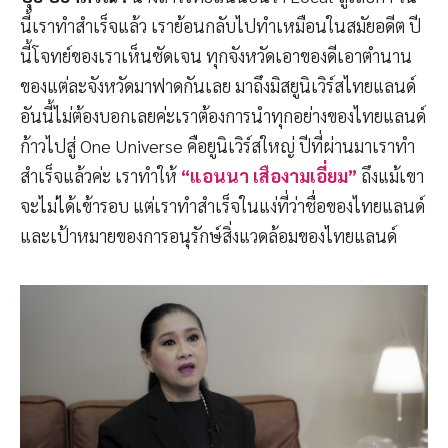
นี้เราทำสำเร็จแล้ว เราย้อนกลับไปทำเหมือนในสมัยอดีต ปี
นี้โจทย์ของเราเห็นชัดเจน ทุกจังหวัดเอาของดีเอาตำนาน
ของแต่ละจังหวัดมาฟาดกันเลย มาถึงมิสยูนิเวิร์สไทยแลนด์
อันนี้ไม่ต้องบอกเลยค่ะเราต้องการนำทุกอย่างของไทยแลนด์
ก้าวไปสู่ One Universe คือยูนิเวิร์สใหญ่ ปีที่ผ่านมาเราทำ
สำเร็จแล้วค่ะ เราทำให้
“แอนนา เสืองามเอี่ยม”
ถึงแม้เขา
จะไม่ได้เข้ารอบ แต่เราทำสำเร็จในแง่ที่ว่าชื่อของไทยแลนด์
และเป้าหมายของการอนุรักษ์สิ่งแวดล้อมของไทยแลนด์