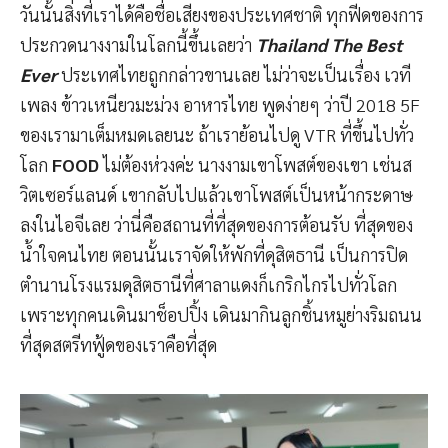
วันนั้นสิ่งที่เราได้คือชื่อเสียงของประเทศชาติ ทุกฟีดของการ
ประกวดนางงามในโลกนี้ขึ้นเลยว่า
Thailand The Best
Ever
ประเทศไทยถูกกล่าวขานเลย ไม่ว่าจะเป็นเรื่อง เวที
เพลง ข้าวเหนียวมะม่วง อาหารไทย พูดง่ายๆ ว่าปี 2018 5F
ของเรามาเต็มหมดเลยนะ ถ้าเราย้อนไปดู VTR ที่ขึ้นไปทั่ว
โลก
FOOD
ไม่ต้องห่วงค่ะ นางงามเขาโพสต์ของเขา เช่นส
วิตเซอร์แลนด์ เขากลับไปแล้วเขาโพสต์เป็นหน้ากระดาษ
ลงในไอจีเลย ว่านี่คือสถานที่ที่สุดของการต้อนรับ ที่สุดของ
น้ำใจคนไทย ตอนนั้นเราจัดให้พักที่ดุสิตธานี เป็นการปิด
ตำนานโรงแรมดุสิตธานีที่ศาลาแดงก็เกริกไกรไปทั่วโลก
เพราะทุกคนเดินมาช็อปปิ้ง เดินมากินลูกชิ้นหมูย่างริมถนน
ที่สุดสตรีทฟู้ดของเราคือที่สุด