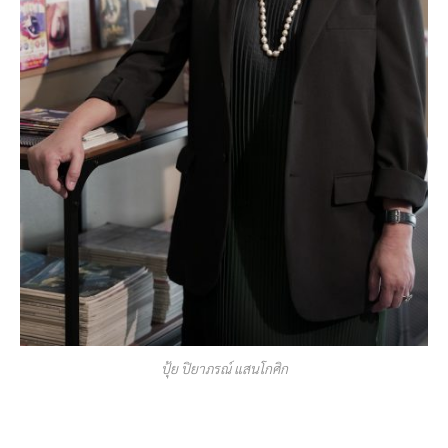
ปุ้ย ปิยาภรณ์ แสนโกศิก