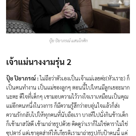
ปุ้ย ปิยาภรณ์ แสนโกศิก
เจ้าแม่นางงามรุ่น 2
ปุ้ย ปิยาภรณ์
:
ไม่ถือว่าตัวเองเป็นเจ้าแม่เลยค่ะ(หัวเราะ) ก็
เป็นคนทำงาน เป็นแม่ของลูกๆ ตอนนี้ไปไหนมีลูกเยอะมาก
นะคะ ดีใจที่เด็กๆ เขามอบความไว้วางใจเราเหมือนเป็นคุณ
แม่อีกคนหนึ่งในวงการ ก็มีความรู้สึกว่าอบอุ่นใจแล้วก็ส่ง
ความรักกลับไปให้ทุกคนที่นับถือเรา บางทีไปนั่งกินข้าวเด็ก
ก็เข้ามาสวัสดี เข้ามาถ่ายรูปด้วย คิดดูว่าเราก็ไม่ใช่ดาราไม่ใช่
ซุปตาร์ แต่เขาอุตส่าห์ให้เกียรติเรามาถ่ายรูปกับป้าคนนี้ แค่