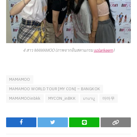
4 สาว MAMAMOO (ภาพจากอินสตาแกรม
solarkeem
)
MAMAMOO
MAMAMOO WORLD TOUR [MY CON] – BANGKOK
MAMAMOOinbkk
MYCON_inBKK
มามามู
마마무
Facebook
Twitter
Line
Copy