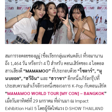
สมการรอคอยของมูมู่ (ชื่อเรียกกลุ่มแฟนคลับ) ที่รอมานาน
ถึง 1,464 วัน หรือกว่า 4 ปี สำหรับ คอนเสิร์ตของ 4 ไอดอล
สาวเสียงดี
“MAMAMOO”
ที่ประกอบด้วย
“โซลาร์”, “มุ
นบยอล”, “ฮวีอิน”
และ
“ฮวาซา”
อีกหนึ่งเกิร์ลกรุ๊ปที่
ประสบความสำเร็จอีกวงหนึ่งของวงการ K-Pop กับคอนเสิร์ต
“
MAMAMOO WORLD TOUR [MY CON] – BANGKOK
”
เมื่อวันอาทิตย์ที่ 29 มกราคม ที่ผ่านมา ณ Impact
Exhibition Hall 5 โดยผู้จัดไฟแรง D-SHOW THAILAND