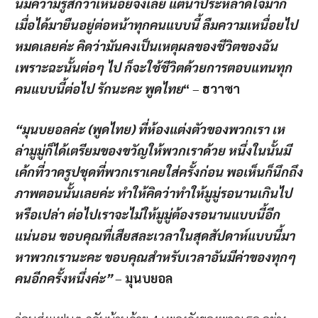
นี้มีความรู้สึกว่าเหนื่อยจังเลย แต่น่าประหลาดใจมาก
เมื่อได้มายืนอยู่ต่อหน้าทุกคนแบบนี้ ลืมความเหนื่อยไป
หมดเลยค่ะ คิดว่ามันคงเป็นเหตุผลของชีวิตของฉัน
เพราะฉะนั้นต่อๆ ไป ก็จะใช้ชีวิตด้วยการตอบแทนทุก
คนแบบนี้ต่อไป รักนะคะ พูดไทย
“
–
ฮวาซา
“มุนบยอลค่ะ (พูดไทย) ที่ห้องแต่งตัวของพวกเรา เห
ล่ามูมู่ก็ได้เตรียมของขวัญให้พวกเราด้วย หนึ่งในนั้นมี
เค้กที่วาดรูปชุดที่พวกเราเคยใส่ครั้งก่อน พอเห็นก็นึกถึง
ภาพตอนนั้นเลยค่ะ ทำให้คิดว่าทำให้มูมู่รอนานเกินไป
หรือเปล่า ต่อไปเราจะไม่ให้มูมู่ต้องรอนานแบบนี้อีก
แน่นอน ขอบคุณที่เสียสละเวลาในสุดสัปดาห์แบบนี้มา
หาพวกเรานะคะ ขอบคุณสำหรับเวลาอันมีค่าของทุกๆ
คนอีกครั้งหนึ่งค่ะ”
–
มุนบยอล