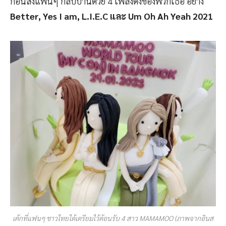
ก่อนส่งแฟนๆ กลับบ้านด้วย 4 เพลงดังของพวกเธอ อย่าง
Better, Yes I am, L.I.E.C และ Um Oh Ah Yeah 2021
เค้กที่แฟนๆ ชาวไทยได้เตรียมไว้ต้อนรับ 4 สาว MAMAMOO (ภาพจากอินส