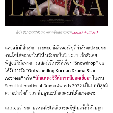
ลิซ่า BLACKPINK (ภาพจากอินสตาแกรม
blackpinkofficial)
และแล้วก็สิ้นสุดการรอคอย ถึงคิวของจีซูที่กำลังจะปล่อยผล
งานโซโล่ออกมาในปีนี้ หลังจากในปี 2021 เจ้าตัวเคย
พิสูจน์ฝีมือทางการแสดงไว้ในซีรีส์เรื่อง
“Snowdrop”
จน
ได้รับรางวัล
“Outstanding Korean Drama Star
Actress”
หรือ
“
นักแสดงซีรีส์เกาหลียอดเยี่ยม
“
ในงาน
Seoul International Drama Awards 2022 เป็นบทพิสูจน์
ความสำเร็จก้าวแรกในฐานะนักแสดงมาได้อย่างงดงาม
แน่นอนว่าผลงานเพลงโซโล่เดี่ยวของจีซูในครั้งนี้ ล้วนถูก