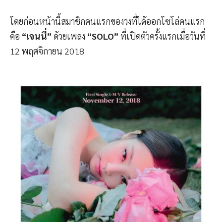
โดยก่อนหน้านี้สมาชิกคนแรกของวงที่ได้ออกโซโล่คนแรก
คือ
“เจนนี่”
ด้วยเพลง
“SOLO”
ที่เปิดตัวครั้งแรกเมื่อวันที่
12 พฤศจิกายน 2018