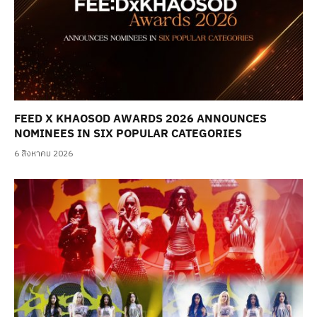
FEED X KHAOSOD AWARDS 2026 ANNOUNCES
NOMINEES IN SIX POPULAR CATEGORIES
6 สิงหาคม 2026