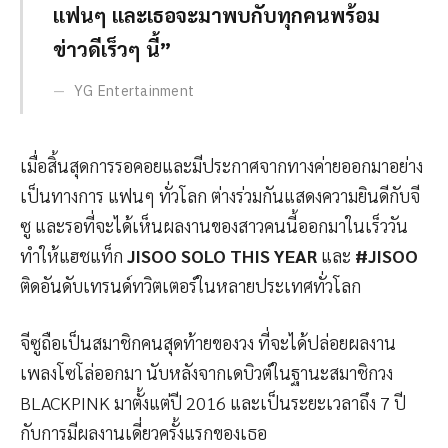
แฟนๆ และเธอจะมาพบกับทุกคนพร้อม
ข่าวดีเร็วๆ นี้”
YG Entertainment
เมื่อสิ้นสุดการรอคอยและมีประกาศจากทางค่ายออกมาอย่าง
เป็นทางการ แฟนๆ ทั่วโลก ต่างร่วมกันแสดงความยินดีกับจี
ซู และรอที่จะได้เห็นผลงานของสาวคนนี้ออกมาในเร็ววัน
ทำให้แฮชแท็ก
JISOO SOLO THIS YEAR
และ
#JISOO
ติดอันดับเทรนด์ทวิตเตอร์ในหลายประเทศทั่วโลก
จีซูถือเป็นสมาชิกคนสุดท้ายของวง ที่จะได้ปล่อยผลงาน
เพลงโซโล่ออกมา นับหลังจากเดบิวต์ในฐานะสมาชิกวง
BLACKPINK มาตั้งแต่ปี 2016 และเป็นระยะเวลาถึง 7 ปี
กับการมีผลงานเดี่ยวครั้งแรกของเธอ