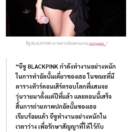
จีซู BLACKPINK (ภาพจากอินสตาแกรม
sooyaaa__
)
“จีซู BLACKPINK กำลังทำงานอย่างหนัก
ในการทำอัลบั้มเดี่ยวของเธอ ในขณะที่มี
ตารางทัวร์คอนเสิร์ตรอบโลกที่แสนจะ
วุ่นวายมาตั้งแต่ปีที่แล้ว และตอนนี้เสร็จ
สิ้นการถ่ายภาพปกอัลบั้มของเธอ
เรียบร้อยแล้ว จีซูทำงานอ
ย่างหนักใน
เวลาว่าง
เพื่อรักษาสัญญาที่ให้ไว้กับ