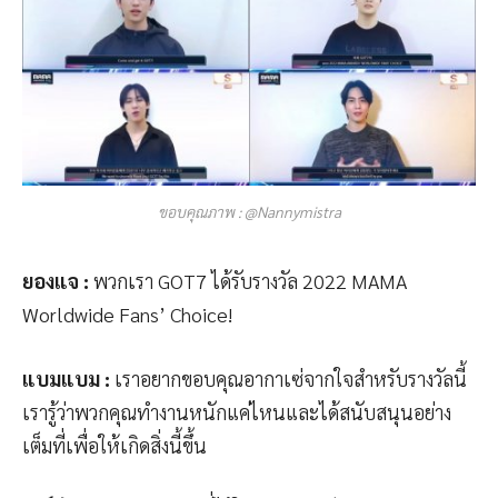
ขอบคุณภาพ : @Nannymistra
ยองแจ :
พวกเรา GOT7 ได้รับรางวัล 2022 MAMA
Worldwide Fans’ Choice!
แบมแบม :
เราอยากขอบคุณอากาเซ่จากใจสำหรับรางวัลนี้
เรารู้ว่าพวกคุณทำงานหนักแค่ไหนและได้สนับสนุนอย่าง
เต็มที่เพื่อให้เกิดสิ่งนี้ขึ้น