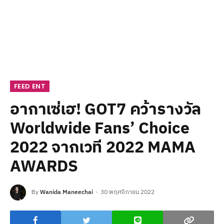
FEED ENT
อากาเซ่เฮ! GOT7 คว้ารางวัล
Worldwide Fans’ Choice
2022 จากเวที 2022 MAMA
AWARDS
By
Wanida Maneechai
30 พฤศจิกายน 2022