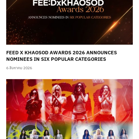
FEED X KHAOSOD AWARDS 2026 ANNOUNCES
NOMINEES IN SIX POPULAR CATEGORIES
6 สิงหาคม 2026