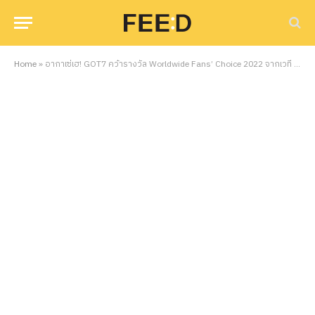
Home
»
อากาเซ่เฮ! GOT7 คว้ารางวัล Worldwide Fans’ Choice 2022 จากเวที 2022 MAMA AWARDS