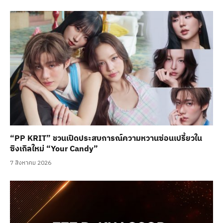
“PP KRIT” ชวนเปิดประสบการณ์ความหวานซ่อนเปรี้ยวใน
ซิงเกิลใหม่ “Your Candy”
7 สิงหาคม 2026