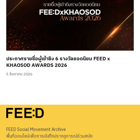
ประกาศรายชื่อผู้เข้าชิง 6 รางวัลยอดนิยม FEED x
KHAOSOD AWARDS 2026
5 สิงหาคม 2026
FEED Social Movement Archive
พื้นที่ออนไลน์เพื่อการบันทึกปรากฏการณ์ร่วมสมัย