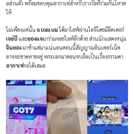
ลส่วนตัว พร้อมขอบคุณอากาเซ่สำหรับรางวัลที่ร่วมกันโหวต
ให้
ไม่เพียงแค่นั้น
แบมแบม
ได้มาไลฟ์ผ่านไอจีโดยมีลีดเดอร์
เจย์บี
และ
ยองแจ
มาร่วมจอยไลฟ์อีกด้วย ส่วนนักแสดงหนุ่ม
จินยอง
มาช้าแต่มาแน่นอนตอนนี้สัญญาณอินเตอร์เน็ต
อาจจะขาดหายอยู่ พระเอกมาตอนจบถือเป็นเรื่องธรรมดา
อากาเซ่
รอได้เสมอ