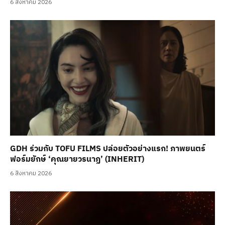
6 สิงหาคม 2026
GDH ร่วมกับ TOFU FILMS ปล่อยตัวอย่างแรก! ภาพยนตร์
ฟอร์มยักษ์ ‘คุณยายวรนาฏ’ (INHERIT)
6 สิงหาคม 2026