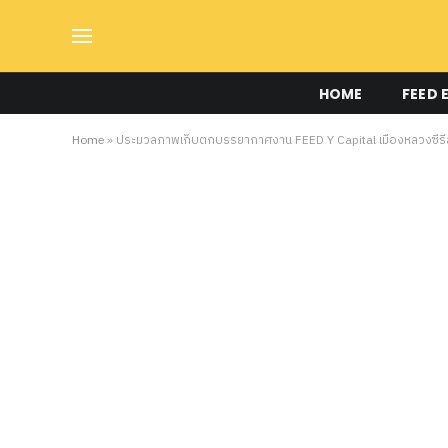
HOME
FEED 
Home
»
ประมวลภาพเก็บตกบรรยากาศงาน FEED Y Capital เมืองหลวงซีรีส์วา