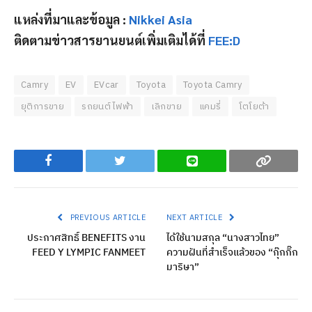
แหล่งที่มาและข้อมูล :
Nikkei Asia
ติดตามข่าวสารยานยนต์เพิ่มเติมได้ที่
FEE:D
Camry
EV
EVcar
Toyota
Toyota Camry
ยุติการขาย
รถยนต์ไฟฟ้า
เลิกขาย
แคมรี่
โตโยต้า
Facebook
Twitter
Line
Copy
PREVIOUS ARTICLE
NEXT ARTICLE
ประกาศสิทธิ์ BENEFITS งาน
ได้ใช้นามสกุล “นางสาวไทย”
FEED Y LYMPIC FANMEET
ความฝันที่สำเร็จแล้วของ “กุ๊กกิ๊ก
มาริษา”