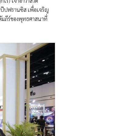
ฺกโร) เจ้าอาวาสวัด
ป๊ปฟรานซิส เพื่อเจริญ
ัมภีร์ของพุทธศาสนาที่