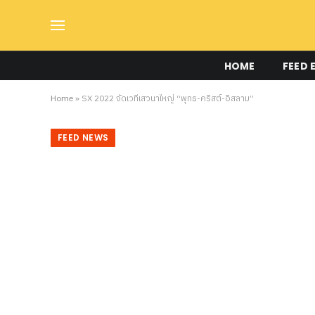
HOME
FEED 
Home
»
SX 2022 จัดเวทีเสวนาใหญ่ “พุทธ-คริสต์-อิสลาม”
FEED NEWS