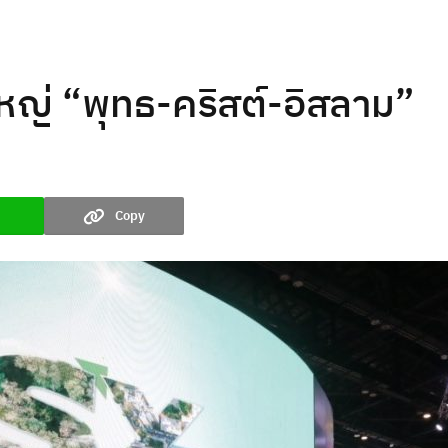
หญ่ “พุทธ-คริสต์-อิสลาม”
Copy