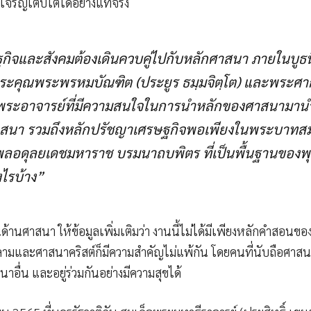
เจริญเติบโตได้อย่างแท้จริง
ิจและสังคมต้องเดินควบคู่ไปกับหลักศาสนา ภายในบูธน
คุณพระพรหมบัณฑิต (ประยูร ธมฺมจิตฺโต) และพระศากยวง
 พระอาจารย์ที่มีความสนใจในการนำหลักของศาสนามานำ
าสนา รวมถึงหลักปรัชญาเศรษฐกิจพอเพียงในพระบาทส
ิพลอดุลยเดชมหาราช บรมนาถบพิตร ที่เป็นพื้นฐานของ
ไรบ้าง”
ด้านศาสนา ให้ข้อมูลเพิ่มเติมว่า งานนี้ไม่ได้มีเพียงหลักคำสอนขอ
ามและศาสนาคริสต์ก็มีความสำคัญไม่แพ้กัน โดยคนที่นับถือศาส
าอื่น และอยู่ร่วมกันอย่างมีความสุขได้