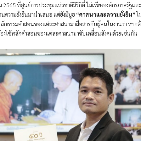
คม 2565 ที่ศูนย์การประชุมแห่งชาติสิริกิติ์ ไม่เพียงองค์กรภาครั
านความยั่งยืนมานำเสนอ แต่ยังมีบูธ
“ศาสนาและความยั่งยืน”
ใ
นำหลักธรรมคำสอนของแต่ละศาสนามาสื่อสารกับผู้คนในงานว่า หากต
็ต้องใช้หลักคำสอนของแต่ละศาสนามาขับเคลื่อนสังคมด้วยเช่นกัน