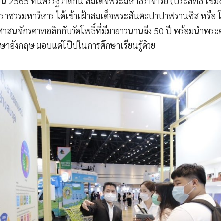
ุนายน 2565 ที่นครรัฐวาติกัน สมเด็จพระมหาธีราจารย์ (ประสิทธิ์ เขมง
ราชวรมหาวิหาร ได้เข้าเฝ้าสมเด็จพระสันตะปาปาฟรานซิส หรือ โ
าสนจักรคาทอลิกกับวัดโพธิ์ที่มีมายาวนานถึง 50 ปี พร้อมนำพระค
อังกฤษ มอบแด่โป๊ปในการศึกษาเรียนรู้ด้วย