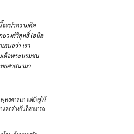
ี้จะนำความคิด
ศ์วิสุทธิ์ (อนิล
เสนอว่า เรา
มเด็จพระบรมชน
พุทธศาสนามา
งพุทธศาสนา แต่ยังชูให้
นาแตกต่างกันก็สามารถ