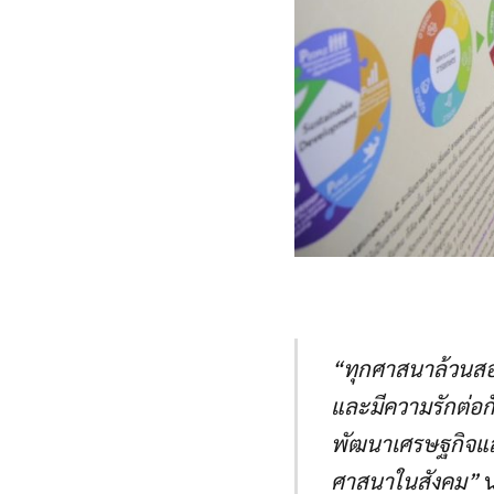
“ทุกศาสนาล้วนสอ
และมีความรักต่อกั
พัฒนาเศรษฐกิจและ
ศาสนาในสังคม”
น